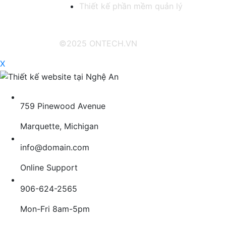
Thiết kế phần mềm quản lý
©2025 ONTECH.VN
X
759 Pinewood Avenue
Marquette, Michigan
info@domain.com
Online Support
906-624-2565
Mon-Fri 8am-5pm