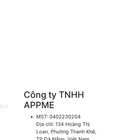
Công ty TNHH
APPME
dịch
MST: 0402230204
Địa chỉ: 134 Hoàng Thị
Loan, Phường Thanh Khê,
TP Đà Nẵng, Việt Nam