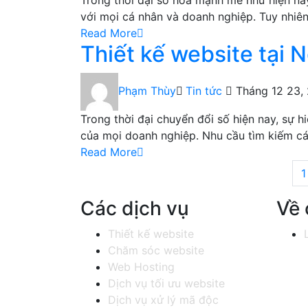
Trong thời đại số hóa mạnh mẽ như hiện na
với mọi cá nhân và doanh nghiệp. Tuy nhiê
Read More
Thiết kế website tại 
Phạm Thùy
Tin tức
Tháng 12 23,
Trong thời đại chuyển đổi số hiện nay, sự h
của mọi doanh nghiệp. Nhu cầu tìm kiếm các
Read More
1
Các dịch vụ
Về 
Thiết kế website
Chăm sóc website
Web Hosting
Dịch vụ tối ưu website
Dịch vụ xử lý mã độc