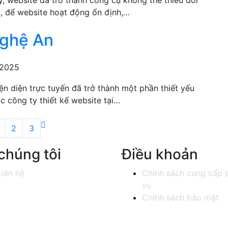
y, website đã trở thành công cụ không thể thiếu đối
n, để website hoạt động ổn định,…
Nghệ An
 2025
iện diện trực tuyến đã trở thành một phần thiết yếu
 công ty thiết kế website tại…
2
3
chúng tôi
Điều khoản
Liên hệ
Chính sách cung cấp 
vụ
Chính sách bảo mật